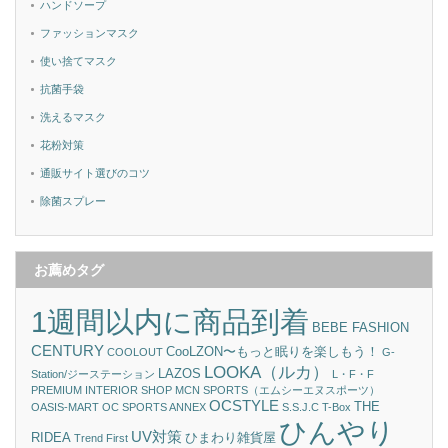
ハンドソープ
ファッションマスク
使い捨てマスク
抗菌手袋
洗えるマスク
花粉対策
通販サイト選びのコツ
除菌スプレー
お薦めタグ
1週間以内に商品到着
BEBE FASHION
CENTURY
CooLZON〜もっと眠りを楽しもう！
COOLOUT
G-
LOOKA（ルカ）
LAZOS
Station/ジーステーション
L・F・F
PREMIUM INTERIOR SHOP
MCN SPORTS（エムシーエヌスポーツ）
OCSTYLE
THE
OASIS-MART
OC SPORTS ANNEX
S.S.J.C
T-Box
ひんやり
UV対策
RIDEA
ひまわり雑貨屋
Trend First