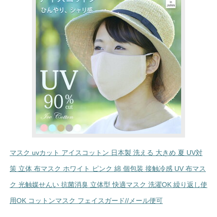
マスク uvカット アイスコットン 日本製 洗える 大きめ 夏 UV対
策 立体 布マスク ホワイト ピンク 綿 個包装 接触冷感 UV 布マス
ク 光触媒せんい 抗菌消臭 立体型 快適マスク 洗濯OK 繰り返し使
用OK コットンマスク フェイスガード//メール便可