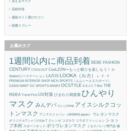
洗えるマスク
花粉対策
通販サイト選びのコツ
除菌スプレー
お薦めタグ
1週間以内に商品到着
BEBE FASHION
CENTURY
CooLZON〜もっと眠りを楽しもう！
COOLOUT
G-
LOOKA（ルカ）
LAZOS
Station/ジーステーション
L・F・F
PREMIUM INTERIOR SHOP
MCN SPORTS（エムシーエヌスポーツ）
OCSTYLE
THE
OASIS-MART
OC SPORTS ANNEX
S.S.J.C
T-Box
ひんやり
UV対策
RIDEA
ひまわり雑貨屋
Trend First
マスク
アイスシルクコッ
みんデパ
らいぶshop
トンマスク
ウレタンマスク
アニマスジャパン（ANIMAS japan）
ショッ
オリジナルTシャツのUp-T
クレンゼ
コダカラ
コラボファッション
プ木村
ポリウレタンマスク
スポーツキッド
ミセスパンツ専門店 橘