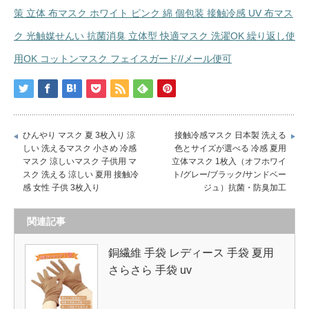
策 立体 布マスク ホワイト ピンク 綿 個包装 接触冷感 UV 布マス
ク 光触媒せんい 抗菌消臭 立体型 快適マスク 洗濯OK 繰り返し使
用OK コットンマスク フェイスガード//メール便可
ひんやり マスク 夏 3枚入り 涼
接触冷感マスク 日本製 洗える
しい 洗えるマスク 小さめ 冷感
色とサイズが選べる 冷感 夏用
マスク 涼しいマスク 子供用 マ
立体マスク 1枚入（オフホワイ
スク 洗える 涼しい 夏用 接触冷
ト/グレー/ブラック/サンドベー
感 女性 子供 3枚入り
ジュ）抗菌・防臭加工
関連記事
銅繊維 手袋 レディース 手袋 夏用
さらさら 手袋 uv