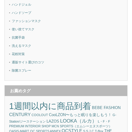
ハンドジェル
ハンドソープ
ファッションマスク
使い捨てマスク
抗菌手袋
洗えるマスク
花粉対策
通販サイト選びのコツ
除菌スプレー
お薦めタグ
1週間以内に商品到着
BEBE FASHION
CENTURY
CooLZON〜もっと眠りを楽しもう！
COOLOUT
G-
LOOKA（ルカ）
LAZOS
Station/ジーステーション
L・F・F
PREMIUM INTERIOR SHOP
MCN SPORTS（エムシーエヌスポーツ）
OCSTYLE
THE
OASIS-MART
OC SPORTS ANNEX
S.S.J.C
T-Box