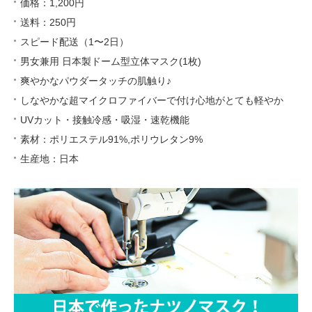
価格：1,200円
送料：250円
スピード配送（1〜2日）
男女兼用 日本製ドーム型立体マスク(1枚)
爽やかなパウダータッチの肌触り♪
しなやかな超マイクロファイバーで付け心地がとても軽やか
UVカット・接触冷感・吸湿・速乾機能
素材：ポリエステル91%,ポリウレタン9%
生産地：日本