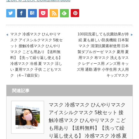
マスク 冷感マスク ひんやりマ
100回洗濯しても抗菌効果が持
スク アイスシルクマスク 5枚セ
続 夏も嬉しい防臭機能 日本製
ット 接触冷感マスク ひんやり
マスク 清潔抗菌素材使用 日本
マスク こども用あり 【送料無
製ダブルガーゼ マスク 夏用 夏
料】【洗って繰り返し使える】
用マスク 布マスク 洗えるマス
冷感マスク 冷感 夏 マスク 涼し
ク レディース用 メンズ用 キッ
い 夏用マスク 子供 こどもマス
ズ用 通勤 通学 小学生用 大人用
ク （4～7歳目安）
キッズマスク
関連記事
マスク 冷感マスク ひんやりマスク
アイスシルクマスク 5枚セット 接
触冷感マスク ひんやりマスク こど
も用あり 【送料無料】【洗って繰
り返し使える】 冷感マスク 冷感 夏