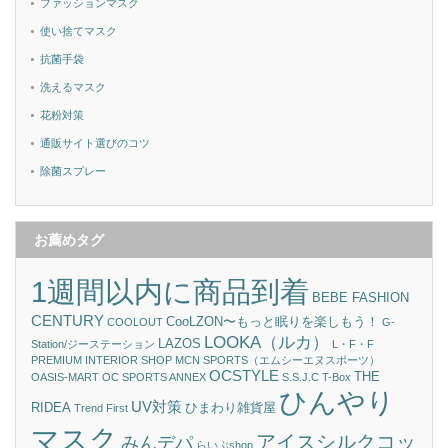
ファッションマスク
使い捨てマスク
抗菌手袋
洗えるマスク
花粉対策
通販サイト選びのコツ
除菌スプレー
お薦めタグ
1週間以内に商品到着
BEBE FASHION
CENTURY
CooLZON〜もっと眠りを楽しもう！
COOLOUT
G-
LOOKA（ルカ）
LAZOS
Station/ジーステーション
L・F・F
PREMIUM INTERIOR SHOP
MCN SPORTS（エムシーエヌスポーツ）
OCSTYLE
THE
OASIS-MART
OC SPORTS ANNEX
S.S.J.C
T-Box
ひんやり
UV対策
RIDEA
ひまわり雑貨屋
Trend First
マスク
アイスシルクコッ
みんデパ
らいぶshop