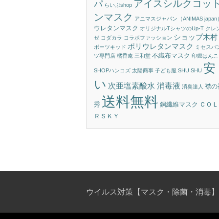
アイスシルクコッ
パ
らいぶshop
ンマスク
アニマスジャパン（ANIMAS japan
ウレタンマスク
オリジナルTシャツのUp-T
クレ
ショップ木村
ゼ
コダカラ
コラボファッション
ポリウレタンマスク
ポーツキッド
ミセスパ
不織布マスク
ツ専門店 橘香庵
三和堂
印鑑はんこ
安
SHOPハンコズ
太陽商事
子ども服 SHU SHU
い
次亜塩素酸水 消毒液
襟の
消臭達人
送料無料
秀
銅繊維マスク
ＣＯＬ
ＲＳＫＹ
ウイルス対策【マスク・除菌・消毒】