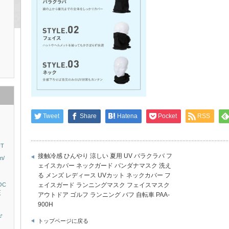
Tweet
Share
Hatena
Pocket
RSS
T
接触冷感 ひんやり 涼しい 夏用 UV バラクラバ フ
n/
ェイスカバー ネックガード バンダナマスク 洗え
）
る メンズ レディース UVカット ネックカバー フ
OC
ェイスガード ランニングマスク フェイスマスク
E
アウトドア ゴルフ ランニング バフ 自転車 PAA-
900H
デ
トップページに戻る