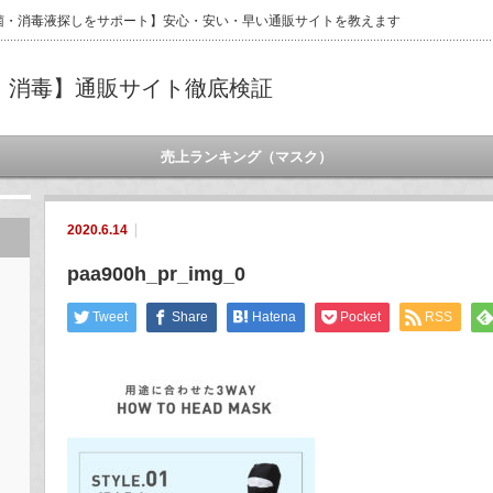
菌・消毒液探しをサポート】安心・安い・早い通販サイトを教えます
・消毒】通販サイト徹底検証
売上ランキング（マスク）
2020.6.14
paa900h_pr_img_0
Tweet
Share
Hatena
Pocket
RSS