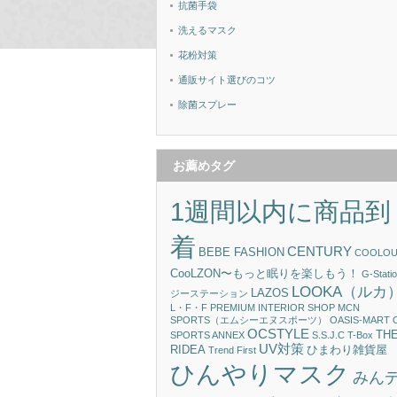
抗菌手袋
洗えるマスク
花粉対策
通販サイト選びのコツ
除菌スプレー
お薦めタグ
1週間以内に商品到
着
CENTURY
BEBE FASHION
COOLOU
CooLZON〜もっと眠りを楽しもう！
G-Statio
LOOKA（ルカ
LAZOS
ジーステーション
L・F・F PREMIUM INTERIOR SHOP
MCN
SPORTS（エムシーエヌスポーツ）
OASIS-MART
OCSTYLE
TH
SPORTS ANNEX
S.S.J.C
T-Box
UV対策
RIDEA
ひまわり雑貨屋
Trend First
ひんやりマスク
みん