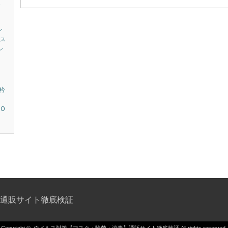
ト
）
ン
ス
ン
衿
Ｏ
通販サイト徹底検証