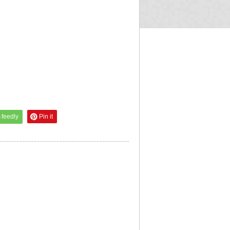
feedly
Pin it