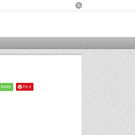
feedly
Pin it