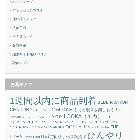
ハンドソープ
ファッションマスク
使い捨てマスク
抗菌手袋
洗えるマスク
花粉対策
通販サイト選びのコツ
除菌スプレー
お薦めタグ
1週間以内に商品到着
BEBE FASHION
CENTURY
CooLZON〜もっと眠りを楽しもう！
COOLOUT
G-
LOOKA（ルカ）
LAZOS
Station/ジーステーション
L・F・F
PREMIUM INTERIOR SHOP
MCN SPORTS（エムシーエヌスポーツ）
OCSTYLE
THE
OASIS-MART
OC SPORTS ANNEX
S.S.J.C
T-Box
ひんやり
UV対策
RIDEA
ひまわり雑貨屋
Trend First