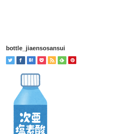
bottle_jiaensosansui