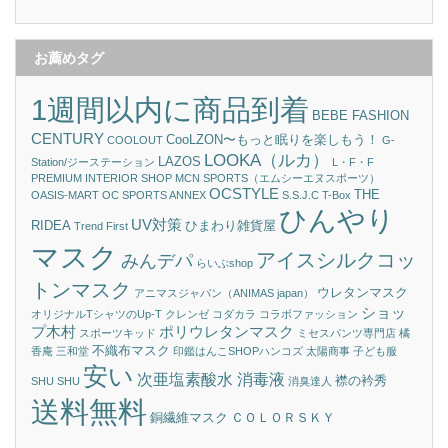
お薦めタグ
1週間以内に商品到着
BEBE FASHION
CENTURY
CooLZON〜もっと眠りを楽しもう！
COOLOUT
G-
LOOKA（ルカ）
LAZOS
Station/ジーステーション
L・F・F
PREMIUM INTERIOR SHOP
MCN SPORTS（エムシーエヌスポーツ）
OCSTYLE
THE
OASIS-MART
OC SPORTS ANNEX
S.S.J.C
T-Box
ひんやり
UV対策
RIDEA
ひまわり雑貨屋
Trend First
マスク
アイスシルクコッ
みんデパ
らいぶshop
トンマスク
ウレタンマスク
アニマスジャパン（ANIMAS japan）
ショッ
オリジナルTシャツのUp-T
クレンゼ
コダカラ
コラボファッション
プ木村
ポリウレタンマスク
スポーツキッド
ミセスパンツ専門店 橘
不織布マスク
香庵
三和堂
印鑑はんこSHOPハンコズ
太陽商事
子ども服
安い
次亜塩素酸水 消毒液
襟の衿秀
SHU SHU
消臭達人
送料無料
銅繊維マスク
ＣＯＬＯＲＳＫＹ