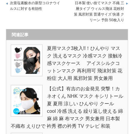
次亜塩素酸水の新型コロナウイ
日本製 使い捨てマスク 不織 三
ルスに対する有効性
層タイプ ウィルス飛沫 花粉対
策 風邪対策 普通サイズ 快適 ク
リーン 予防 50枚入り
関連記事
夏用マスク3枚入!!！ひんやり マス
ク 洗えるマスク 冷感マスク 接触冷
感マスクケース アイスシルクコ
ットンマスク 再利用可 飛沫対策 花
粉症 大人用 風邪対策 男女兼用
【公式】有吉のお金発見 突撃！カ
ネオくん NHK マスク キシリトール
夏 夏用 涼しい ひんやり クール
cool 冷感 洗える 繰り返し使える 綿
麻 綿 麻 布マスク 男女兼用 日本製
不織布 えりひで 衿秀 襟の衿秀 TV テレビ 和装