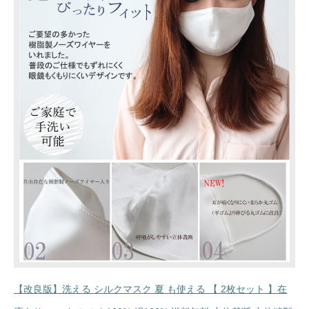
【改良版】洗える シルクマスク 夏 も使える 【 2枚セット 】在