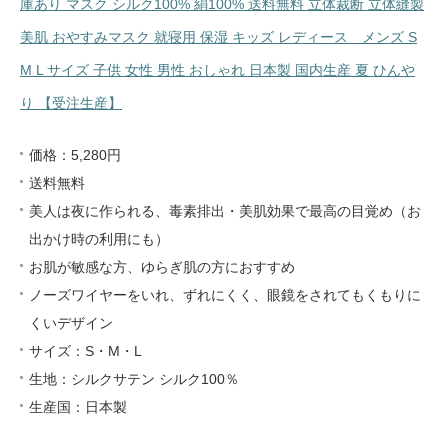
庫あり マスク シルク100% 絹100% 送料無料 立体裁断 立体縫製
美肌 おやすみマスク 就寝用 保湿 キッズ レディース メンズ S
M L サイズ 子供 女性 男性 おしゃれ 日本製 国内生産 夏 ひんや
り 【受注生産】
価格：5,280円
送料無料
美人は夜に作られる、毒素排出・美肌効果で最高の目覚め（お
出かけ時の利用にも）
お肌が敏感な方、ゆらぎ肌の方におすすめ
ノーズワイヤーをいれ、ずれにくく、眼鏡をされてもくもりに
くいデザイン
サイズ：S・M・L
生地：シルクサテン シルク100％
生産国：日本製