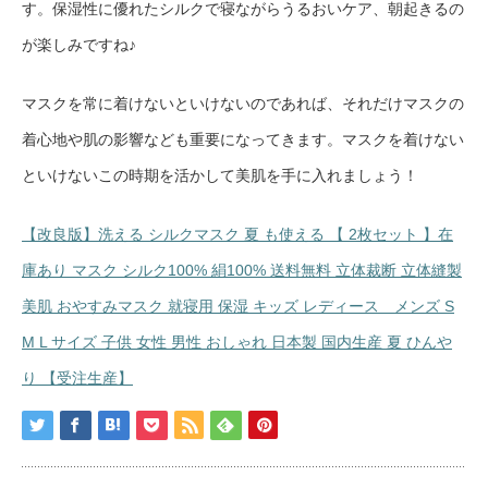
す。保湿性に優れたシルクで寝ながらうるおいケア、朝起きるの
が楽しみですね♪
マスクを常に着けないといけないのであれば、それだけマスクの
着心地や肌の影響なども重要になってきます。マスクを着けない
といけないこの時期を活かして美肌を手に入れましょう！
【改良版】洗える シルクマスク 夏 も使える 【 2枚セット 】在
庫あり マスク シルク100% 絹100% 送料無料 立体裁断 立体縫製
美肌 おやすみマスク 就寝用 保湿 キッズ レディース メンズ S
M L サイズ 子供 女性 男性 おしゃれ 日本製 国内生産 夏 ひんや
り 【受注生産】