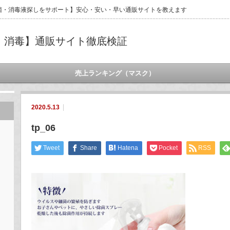
菌・消毒液探しをサポート】安心・安い・早い通販サイトを教えます
・消毒】通販サイト徹底検証
売上ランキング（マスク）
2020.5.13
tp_06
Tweet
Share
Hatena
Pocket
RSS