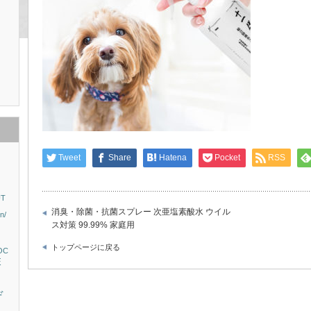
Tweet
Share
Hatena
Pocket
RSS
T
消臭・除菌・抗菌スプレー 次亜塩素酸水 ウイル
n/
ス対策 99.99% 家庭用
）
トップページに戻る
OC
E
デ