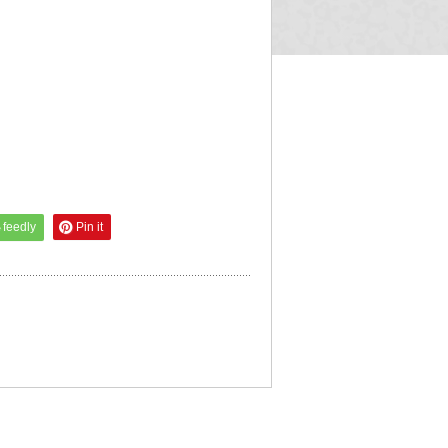
feedly
Pin it