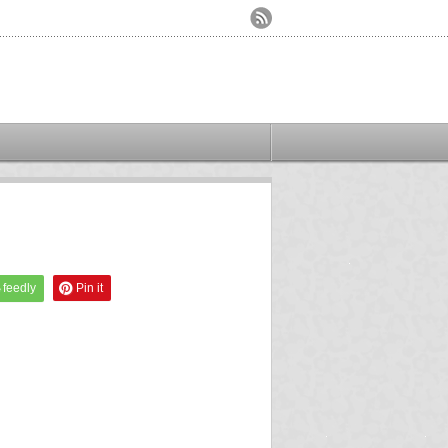
feedly
Pin it