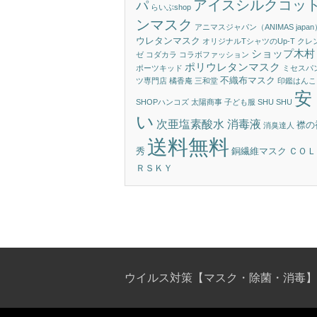
アイスシルクコッ
パ
らいぶshop
ンマスク
アニマスジャパン（ANIMAS japan
ウレタンマスク
オリジナルTシャツのUp-T
クレ
ショップ木村
ゼ
コダカラ
コラボファッション
ポリウレタンマスク
ポーツキッド
ミセスパ
不織布マスク
ツ専門店 橘香庵
三和堂
印鑑はんこ
安
SHOPハンコズ
太陽商事
子ども服 SHU SHU
い
次亜塩素酸水 消毒液
襟の
消臭達人
送料無料
秀
銅繊維マスク
ＣＯＬ
ＲＳＫＹ
ウイルス対策【マスク・除菌・消毒】