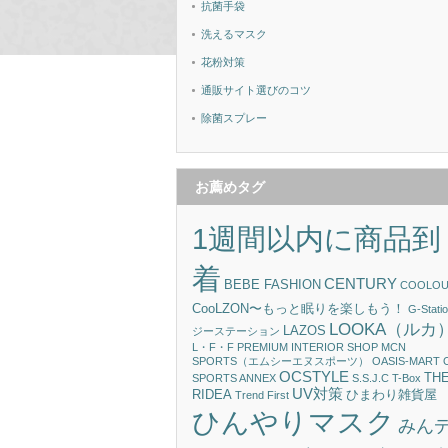
抗菌手袋
洗えるマスク
花粉対策
通販サイト選びのコツ
除菌スプレー
お薦めタグ
1週間以内に商品到
着
CENTURY
BEBE FASHION
COOLOU
CooLZON〜もっと眠りを楽しもう！
G-Statio
LOOKA（ルカ
LAZOS
ジーステーション
L・F・F PREMIUM INTERIOR SHOP
MCN
SPORTS（エムシーエヌスポーツ）
OASIS-MART
OCSTYLE
TH
SPORTS ANNEX
S.S.J.C
T-Box
UV対策
RIDEA
ひまわり雑貨屋
Trend First
ひんやりマスク
みん