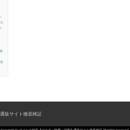
ト
）
ン
ス
ン
衿
Ｏ
通販サイト徹底検証