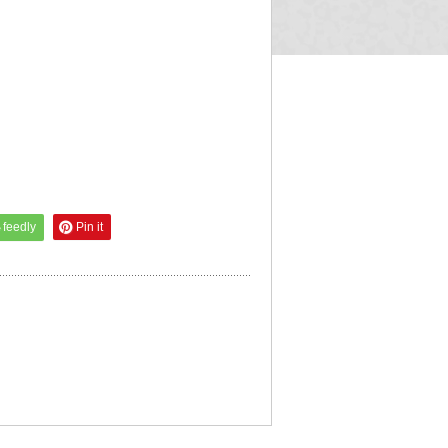
feedly
Pin it