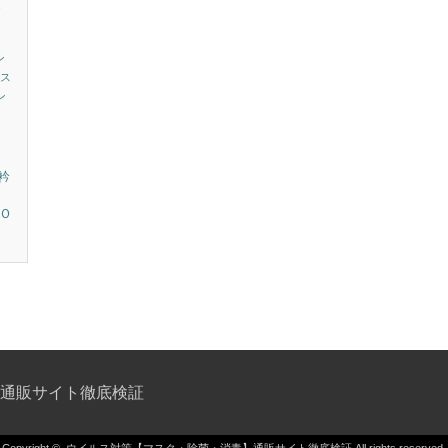
ト
）
ン
ス
ン
衿
Ｏ
通販サイト徹底検証