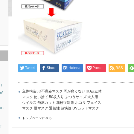
Tweet
Share
Hatena
Pocket
RSS
T
立体構造3D不織布マスク 耳が痛くない 3D超立体
n/
マスク 使い捨て 50枚入り ふつうサイズ 大人用
）
ウイルス 飛沫カット 花粉症対策 ホコリ フェイス
OC
マスク 夏マスク 通気性 超快適 UVカットマスク
E
トップページに戻る
デ