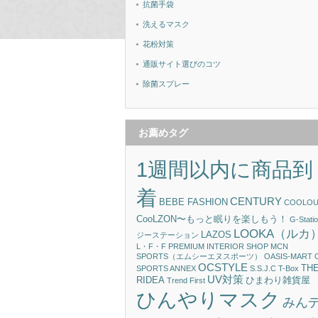
抗菌手袋
洗えるマスク
花粉対策
通販サイト選びのコツ
除菌スプレー
お薦めタグ
1週間以内に商品到
着
CENTURY
BEBE FASHION
COOLOU
CooLZON〜もっと眠りを楽しもう！
G-Statio
LOOKA（ルカ
LAZOS
ジーステーション
L・F・F PREMIUM INTERIOR SHOP
MCN
SPORTS（エムシーエヌスポーツ）
OASIS-MART
OCSTYLE
TH
SPORTS ANNEX
S.S.J.C
T-Box
UV対策
RIDEA
ひまわり雑貨屋
Trend First
ひんやりマスク
みん