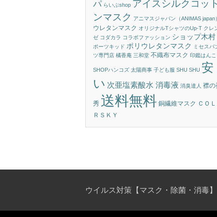
アイスシルクコッ
パ
らいぶshop
ンマスク
アニマスジャパン（ANIMAS japan
ウレタンマスク
オリジナルTシャツのUp-T
クレ
ショップ木村
ゼ
コダカラ
コラボファッション
ポリウレタンマスク
ポーツキッド
ミセスパ
不織布マスク
ツ専門店 橘香庵
三和堂
印鑑はんこ
安
SHOPハンコズ
太陽商事
子ども服 SHU SHU
い
次亜塩素酸水 消毒液
襟の
消臭達人
送料無料
秀
銅繊維マスク
ＣＯＬ
ＲＳＫＹ
ウイルス対策【マスク・除菌・消毒】