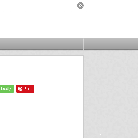
feedly
Pin it