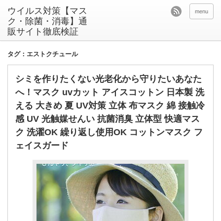
ウイルス対策【マス
menu
ク・除菌・消毒】通
販サイト徹底検証
タグ：エストクチュール
シミを作りたくない光老化から守りたいあなた
へ！マスク uvカット アイスコットン 日本製 洗
える 大きめ 夏 UV対策 立体 布マスク 綿 接触冷
感 UV 光触媒せんい 抗菌消臭 立体型 快適マス
ク 洗濯OK 繰り返し使用OK コットンマスク フ
ェイスガード