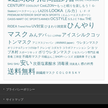
CENTURY
CooLZON〜もっと眠りを楽しもう！
COOLOUT
G-
LOOKA（ルカ）
LAZOS
Station/ジーステーション
L・F・F
PREMIUM INTERIOR SHOP
MCN SPORTS（エムシーエヌスポーツ）
OCSTYLE
THE
OASIS-MART
OC SPORTS ANNEX
S.S.J.C
T-Box
ひんやり
UV対策
RIDEA
ひまわり雑貨屋
Trend First
マスク
アイスシルクコッ
みんデパ
らいぶshop
トンマスク
ウレタンマスク
アニマスジャパン（ANIMAS japan）
ショッ
オリジナルTシャツのUp-T
クレンゼ
コダカラ
コラボファッション
プ木村
ポリウレタンマスク
スポーツキッド
ミセスパンツ専門店 橘
不織布マスク
香庵
三和堂
印鑑はんこSHOPハンコズ
太陽商事
子ども服
安い
次亜塩素酸水 消毒液
襟の衿秀
SHU SHU
消臭達人
送料無料
銅繊維マスク
ＣＯＬＯＲＳＫＹ
プライバシーポリシー
サイトマップ